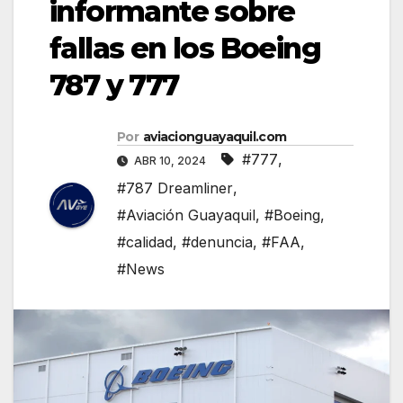
informante sobre
fallas en los Boeing
787 y 777
Por
aviacionguayaquil.com
#777
,
ABR 10, 2024
#787 Dreamliner
,
#Aviación Guayaquil
,
#Boeing
,
#calidad
,
#denuncia
,
#FAA
,
#News