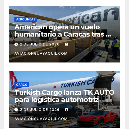
AEROLÍNEAS
American opera un vuelo
humanitario a Caracas tras el
terremoto en Venezuela
2 DE JULIO DE 2026
AVIACIONGUAYAQUIL.COM
CARGO
Turkish Cargo lanza TK AUTO
para logística automotriz
2 DE JULIO DE 2026
AVIACIONGUAYAQUIL.COM