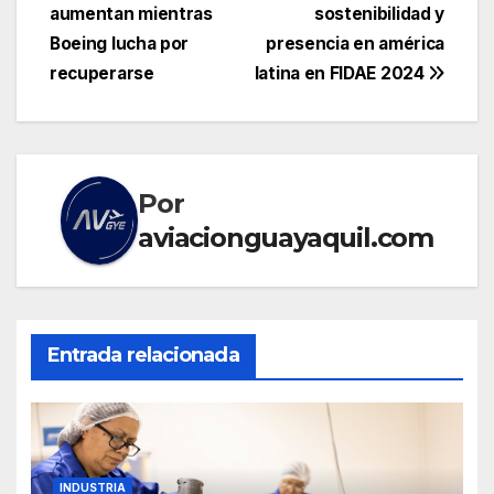
de
aumentan mientras
sostenibilidad y
entradas
Boeing lucha por
presencia en américa
recuperarse
latina en FIDAE 2024
Por
aviacionguayaquil.com
Entrada relacionada
INDUSTRIA