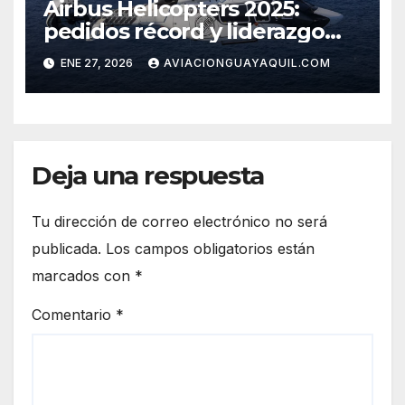
Airbus Helicopters 2025:
pedidos récord y liderazgo
sostenido
ENE 27, 2026
AVIACIONGUAYAQUIL.COM
Deja una respuesta
Tu dirección de correo electrónico no será
publicada.
Los campos obligatorios están
marcados con
*
Comentario
*