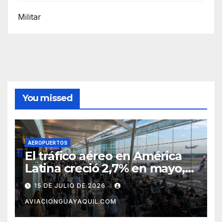
Militar
You missed
AEROPUERTOS
El tráfico aéreo en América
Latina creció 2,7% en mayo,
pero el mercado con EE.UU.
15 DE JULIO DE 2026
completa tres meses en
AVIACIONGUAYAQUIL.COM
caída