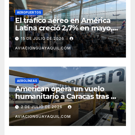
AEROPUERTOS
El tráfico aéreo en América
Latina creció 2,7% en mayo,
pero el mercado con EE.UU.
15 DE JULIO DE 2026
completa tres meses en
AVIACIONGUAYAQUIL.COM
caída
AEROLÍNEAS
American opera un vuelo
humanitario a Caracas tras el
terremoto en Venezuela
2 DE JULIO DE 2026
AVIACIONGUAYAQUIL.COM