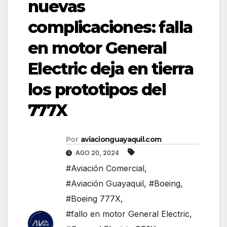
nuevas
complicaciones: falla
en motor General
Electric deja en tierra
los prototipos del
777X
Por
aviacionguayaquil.com
AGO 20, 2024
#Aviación Comercial
,
#Aviación Guayaquil
,
#Boeing
,
#Boeing 777X
,
#fallo en motor General Electric
,