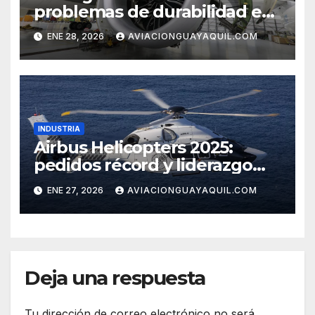
problemas de durabilidad en
los motores del 777-9
ENE 28, 2026
AVIACIONGUAYAQUIL.COM
INDUSTRIA
Airbus Helicopters 2025:
pedidos récord y liderazgo
sostenido
ENE 27, 2026
AVIACIONGUAYAQUIL.COM
Deja una respuesta
Tu dirección de correo electrónico no será