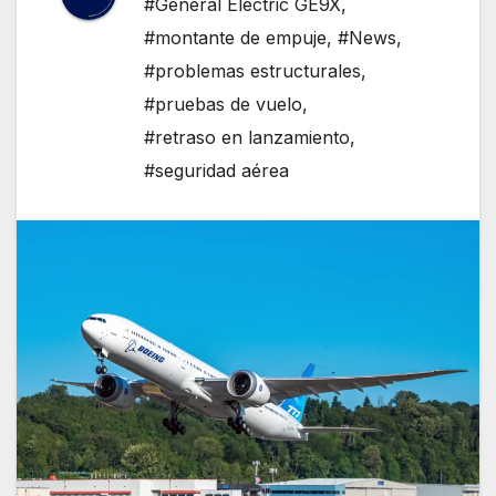
#General Electric GE9X
,
#montante de empuje
,
#News
,
#problemas estructurales
,
#pruebas de vuelo
,
#retraso en lanzamiento
,
#seguridad aérea