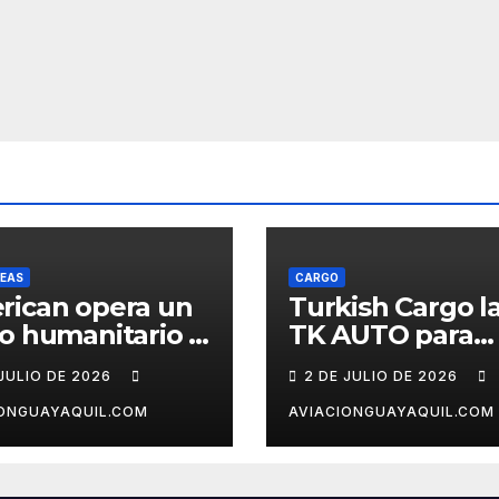
NEAS
CARGO
rican opera un
Turkish Cargo l
o humanitario a
TK AUTO para
cas tras el
logística automo
 JULIO DE 2026
2 DE JULIO DE 2026
remoto en
ezuela
IONGUAYAQUIL.COM
AVIACIONGUAYAQUIL.COM