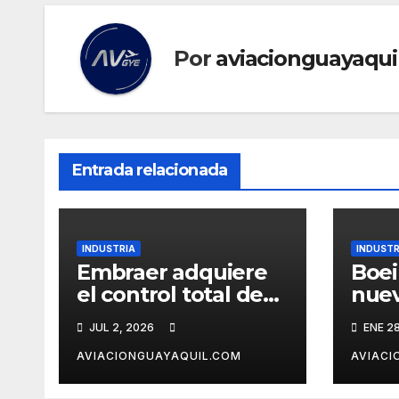
Por
aviacionguayaqui
Entrada relacionada
INDUSTRIA
INDUSTR
Embraer adquiere
Boei
el control total de
nue
EZ Air en México y
de d
JUL 2, 2026
ENE 2
refuerza su cadena
los 
de suministro
9
AVIACIONGUAYAQUIL.COM
AVIACI