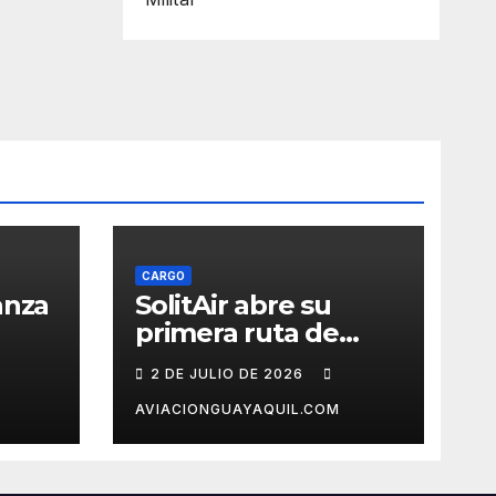
CARGO
anza
SolitAir abre su
primera ruta de
triz
carga a la Unión
2 DE JULIO DE 2026
Europea
AVIACIONGUAYAQUIL.COM