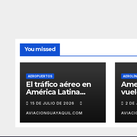
You missed
AEROPUERTOS
AEROLÍ
El tráfico aéreo en
Ame
América Latina
vuel
creció 2,7% en
Cara
15 DE JULIO DE 2026
2 DE
mayo, pero el
ter
mercado con EE.UU.
Ven
AVIACIONGUAYAQUIL.COM
AVIAC
completa tres
meses en caída