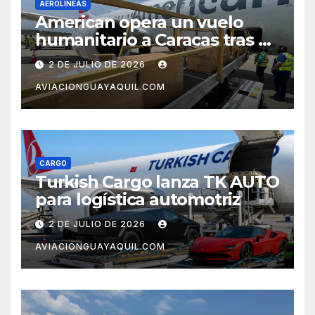
AEROLÍNEAS
American opera un vuelo
humanitario a Caracas tras el
terremoto en Venezuela
2 DE JULIO DE 2026
AVIACIONGUAYAQUIL.COM
CARGO
Turkish Cargo lanza TK AUTO
para logística automotriz
2 DE JULIO DE 2026
AVIACIONGUAYAQUIL.COM