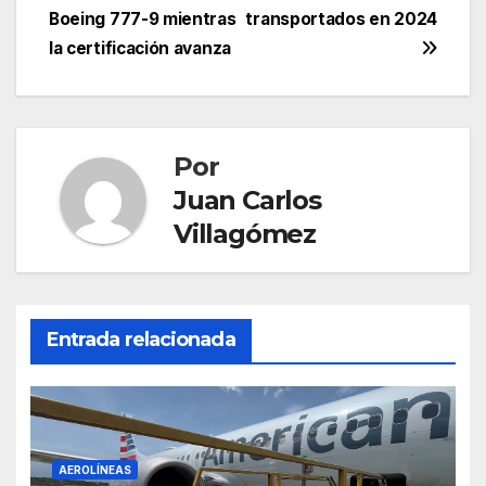
entradas
Boeing 777-9 mientras
transportados en 2024
la certificación avanza
Por
Juan Carlos
Villagómez
Entrada relacionada
AEROLÍNEAS