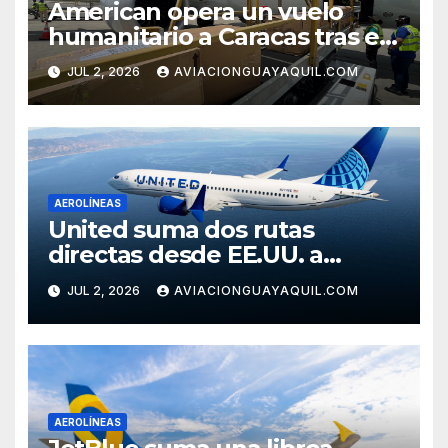
American opera un vuelo
humanitario a Caracas tras el
terremoto en Venezuela
JUL 2, 2026
AVIACIONGUAYAQUIL.COM
AEROLÍNEAS
United suma dos rutas
directas desde EE.UU. a
Cartagena
JUL 2, 2026
AVIACIONGUAYAQUIL.COM
AEROLÍNEAS