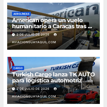
AEROLÍNEAS
American opera un vuelo
humanitario a Caracas tras el
terremoto en Venezuela
2 DE JULIO DE 2026
AVIACIONGUAYAQUIL.COM
CARGO
Turkish Cargo lanza TK AUTO
para logística automotriz
2 DE JULIO DE 2026
AVIACIONGUAYAQUIL.COM