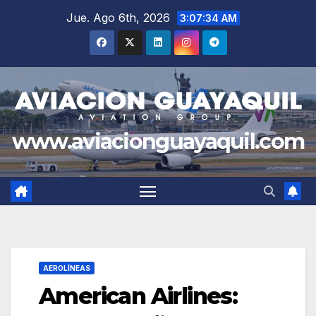
Saltar
Jue. Ago 6th, 2026
3:07:35 AM
al
contenido
www.aviacionguayaquil.com
AEROLÍNEAS
American Airlines: