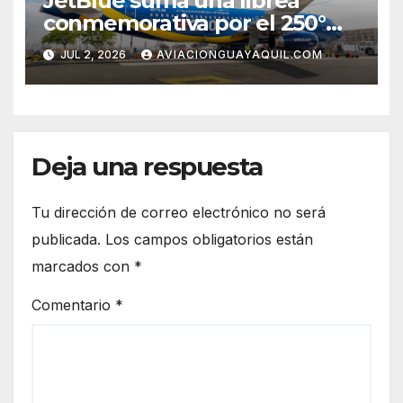
JetBlue suma una librea
conmemorativa por el 250°
aniversario de Estados Unidos
JUL 2, 2026
AVIACIONGUAYAQUIL.COM
Deja una respuesta
Tu dirección de correo electrónico no será
publicada.
Los campos obligatorios están
marcados con
*
Comentario
*