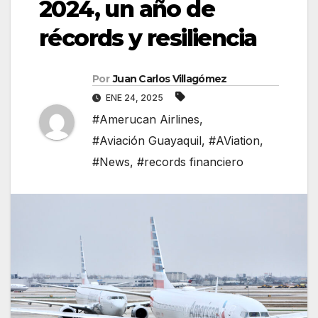
2024, un año de
récords y resiliencia
Por
Juan Carlos Villagómez
ENE 24, 2025
#Amerucan Airlines
,
#Aviación Guayaquil
,
#AViation
,
#News
,
#records financiero