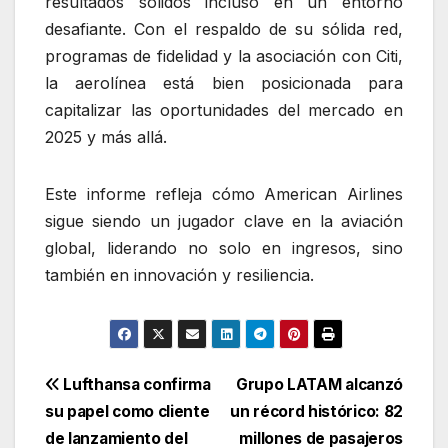
resultados sólidos incluso en un entorno
desafiante. Con el respaldo de su sólida red,
programas de fidelidad y la asociación con Citi,
la aerolínea está bien posicionada para
capitalizar las oportunidades del mercado en
2025 y más allá.
Este informe refleja cómo American Airlines
sigue siendo un jugador clave en la aviación
global, liderando no solo en ingresos, sino
también en innovación y resiliencia.
Navegación
Lufthansa confirma
Grupo LATAM alcanzó
su papel como cliente
un récord histórico: 82
de
de lanzamiento del
millones de pasajeros