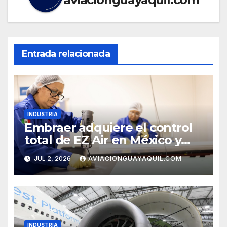
Entrada relacionada
INDUSTRIA
Embraer adquiere el control
total de EZ Air en México y
refuerza su cadena de
JUL 2, 2026
AVIACIONGUAYAQUIL.COM
suministro
INDUSTRIA