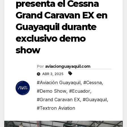
presenta el Cessna
Grand Caravan EX en
Guayaquil durante
exclusivo demo
show
Por
aviacionguayaquil.com
ABR 3, 2025
#Aviación Guayaquil
,
#Cessna
,
#Demo Show
,
#Ecuador
,
#Grand Caravan EX
,
#Guayaquil
,
#Textron Aviation