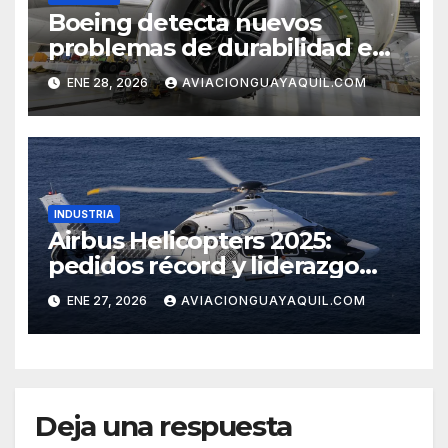
Boeing detecta nuevos
problemas de durabilidad en
los motores del 777-9
ENE 28, 2026
AVIACIONGUAYAQUIL.COM
INDUSTRIA
Airbus Helicopters 2025:
pedidos récord y liderazgo
sostenido
ENE 27, 2026
AVIACIONGUAYAQUIL.COM
Deja una respuesta