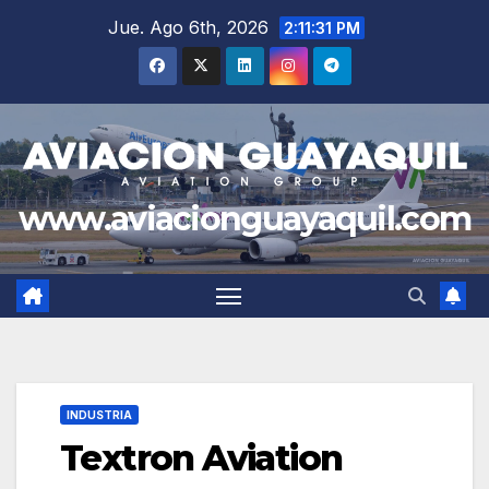
Saltar
Jue. Ago 6th, 2026
2:11:33 PM
al
contenido
www.aviacionguayaquil.com
INDUSTRIA
Textron Aviation