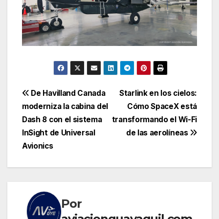
Navegación
De Havilland Canada
Starlink en los cielos:
moderniza la cabina del
Cómo SpaceX está
de
Dash 8 con el sistema
transformando el Wi-Fi
entradas
InSight de Universal
de las aerolíneas
Avionics
Por
aviacionguayaquil.com