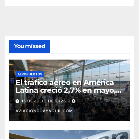
You missed
AEROPUERTOS
El tráfico aéreo en América
Latina creció 2,7% en mayo,
pero el mercado con EE.UU.
15 DE JULIO DE 2026
completa tres meses en
AVIACIONGUAYAQUIL.COM
caída