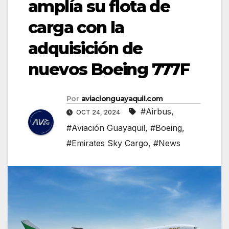
amplía su flota de
carga con la
adquisición de
nuevos Boeing 777F
Por
aviacionguayaquil.com
#Airbus
,
OCT 24, 2024
#Aviación Guayaquil
,
#Boeing
,
#Emirates Sky Cargo
,
#News