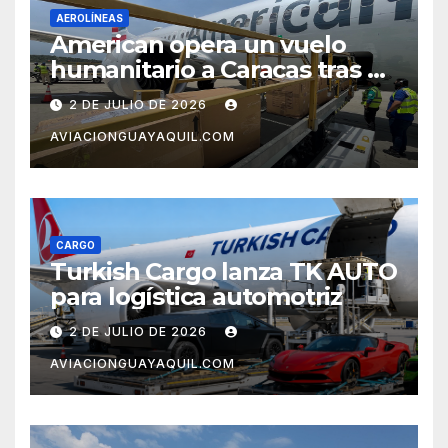
AEROLÍNEAS
American opera un vuelo
humanitario a Caracas tras el
terremoto en Venezuela
2 DE JULIO DE 2026
AVIACIONGUAYAQUIL.COM
CARGO
Turkish Cargo lanza TK AUTO
para logística automotriz
2 DE JULIO DE 2026
AVIACIONGUAYAQUIL.COM