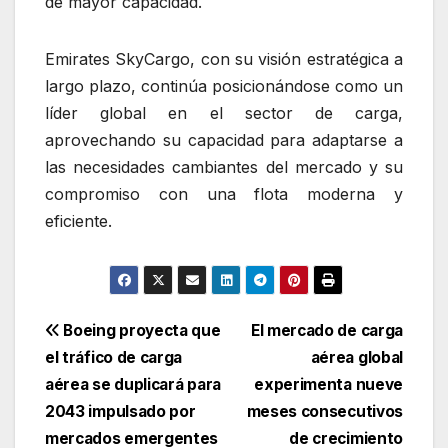
de mayor capacidad.
Emirates SkyCargo, con su visión estratégica a
largo plazo, continúa posicionándose como un
líder global en el sector de carga,
aprovechando su capacidad para adaptarse a
las necesidades cambiantes del mercado y su
compromiso con una flota moderna y
eficiente.
Navegación
Boeing proyecta que
El mercado de carga
el tráfico de carga
aérea global
de
aérea se duplicará para
experimenta nueve
entradas
2043 impulsado por
meses consecutivos
mercados emergentes
de crecimiento