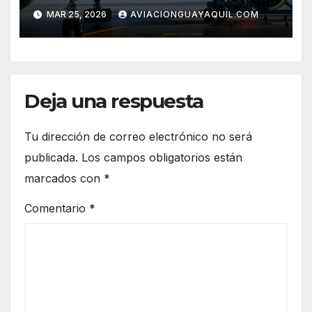
cargueros de última
MAR 25, 2026
AVIACIONGUAYAQUIL.COM
generación
Deja una respuesta
Tu dirección de correo electrónico no será
publicada.
Los campos obligatorios están
marcados con
*
Comentario
*