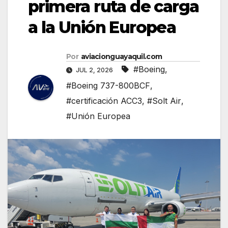
primera ruta de carga
a la Unión Europea
Por
aviacionguayaquil.com
#Boeing
,
JUL 2, 2026
#Boeing 737-800BCF
,
#certificación ACC3
,
#Solt Air
,
#Unión Europea