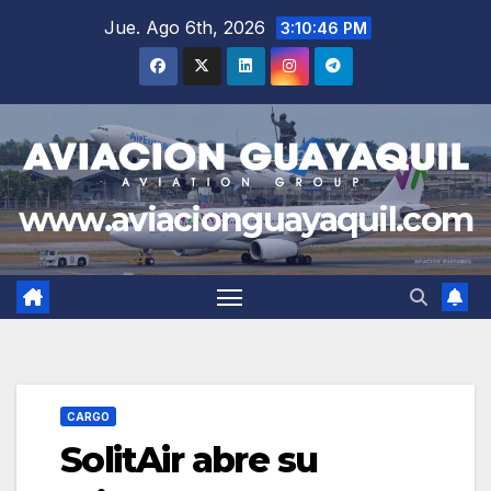
Saltar
Jue. Ago 6th, 2026
3:10:47 PM
al
contenido
www.aviacionguayaquil.com
CARGO
SolitAir abre su