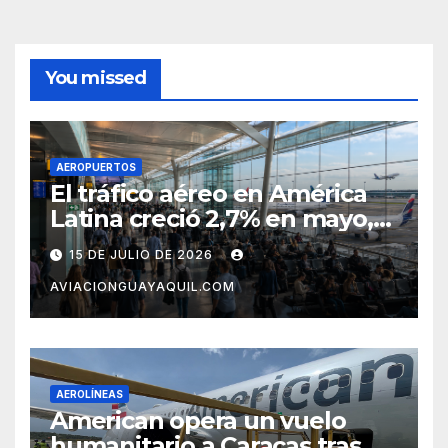
You missed
AEROPUERTOS
El tráfico aéreo en América
Latina creció 2,7% en mayo,
pero el mercado con EE.UU.
15 DE JULIO DE 2026
completa tres meses en
AVIACIONGUAYAQUIL.COM
caída
AEROLÍNEAS
American opera un vuelo
humanitario a Caracas tras el