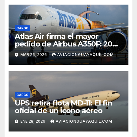
CARGO
Atlas Air firma el mayor
pedido de Airbus A350F: 20
cargueros de última
MAR 25, 2026
AVIACIONGUAYAQUIL.COM
generación
CARGO
UPS retira flota MD-11: El fin
oficial de un icono aéreo
ENE 28, 2026
AVIACIONGUAYAQUIL.COM