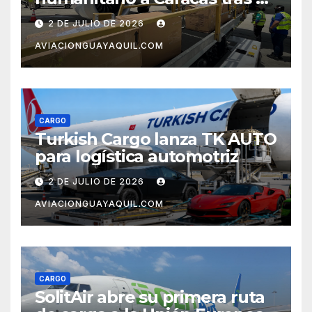
terremoto en Venezuela
2 DE JULIO DE 2026
AVIACIONGUAYAQUIL.COM
CARGO
Turkish Cargo lanza TK AUTO
para logística automotriz
2 DE JULIO DE 2026
AVIACIONGUAYAQUIL.COM
CARGO
SolitAir abre su primera ruta