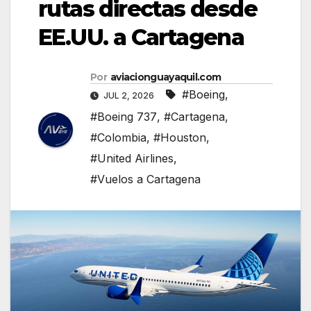
rutas directas desde
EE.UU. a Cartagena
Por
aviacionguayaquil.com
#Boeing
,
JUL 2, 2026
#Boeing 737
,
#Cartagena
,
#Colombia
,
#Houston
,
#United Airlines
,
#Vuelos a Cartagena