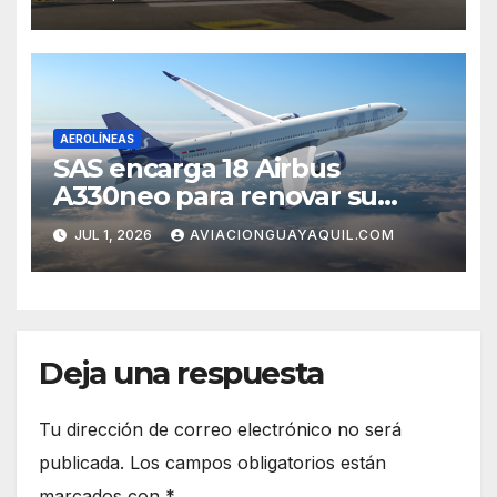
AEROLÍNEAS
SAS encarga 18 Airbus
A330neo para renovar su
flota de largo alcance
JUL 1, 2026
AVIACIONGUAYAQUIL.COM
Deja una respuesta
Tu dirección de correo electrónico no será
publicada.
Los campos obligatorios están
marcados con
*