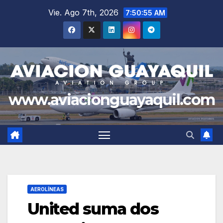
Saltar
Vie. Ago 7th, 2026
7:50:56 AM
al
contenido
www.aviacionguayaquil.com
AEROLÍNEAS
United suma dos