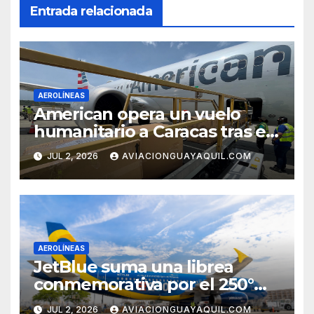
Entrada relacionada
AEROLÍNEAS
American opera un vuelo
humanitario a Caracas tras el
terremoto en Venezuela
JUL 2, 2026
AVIACIONGUAYAQUIL.COM
AEROLÍNEAS
JetBlue suma una librea
conmemorativa por el 250°
aniversario de Estados Unidos
JUL 2, 2026
AVIACIONGUAYAQUIL.COM