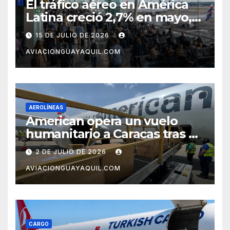
El tráfico aéreo en América
Latina creció 2,7% en mayo,
pero el mercado con EE.UU.
15 DE JULIO DE 2026
completa tres meses en
AVIACIONGUAYAQUIL.COM
caída
AEROLÍNEAS
American opera un vuelo
humanitario a Caracas tras el
terremoto en Venezuela
2 DE JULIO DE 2026
AVIACIONGUAYAQUIL.COM
CARGO