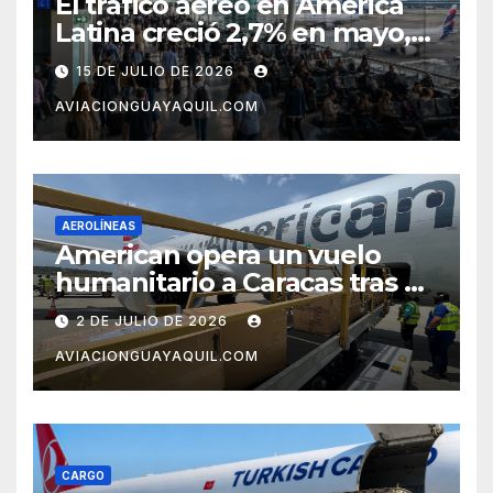
El tráfico aéreo en América
Latina creció 2,7% en mayo,
pero el mercado con EE.UU.
15 DE JULIO DE 2026
completa tres meses en
AVIACIONGUAYAQUIL.COM
caída
AEROLÍNEAS
American opera un vuelo
humanitario a Caracas tras el
terremoto en Venezuela
2 DE JULIO DE 2026
AVIACIONGUAYAQUIL.COM
CARGO