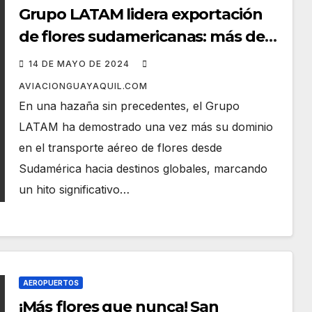
Grupo LATAM lidera exportación
de flores sudamericanas: más de
24,000 toneladas por el Día de la
14 DE MAYO DE 2024
Madre
AVIACIONGUAYAQUIL.COM
En una hazaña sin precedentes, el Grupo
LATAM ha demostrado una vez más su dominio
en el transporte aéreo de flores desde
Sudamérica hacia destinos globales, marcando
un hito significativo…
AEROPUERTOS
¡Más flores que nunca! San