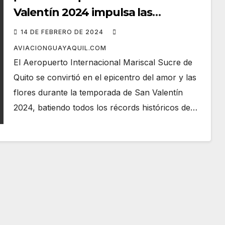
Valentín 2024 impulsa las
exportaciones en el Aeropuerto de
14 DE FEBRERO DE 2024
Quito con un récord de 26.466
AVIACIONGUAYAQUIL.COM
toneladas
El Aeropuerto Internacional Mariscal Sucre de
Quito se convirtió en el epicentro del amor y las
flores durante la temporada de San Valentín
2024, batiendo todos los récords históricos de…