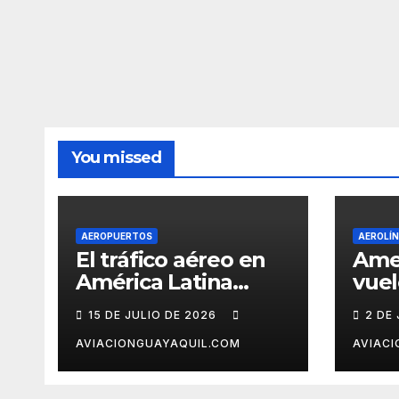
You missed
AEROPUERTOS
AEROLÍ
El tráfico aéreo en
Ame
América Latina
vuel
creció 2,7% en
Cara
15 DE JULIO DE 2026
2 DE
mayo, pero el
ter
mercado con EE.UU.
Ven
AVIACIONGUAYAQUIL.COM
AVIAC
completa tres
meses en caída