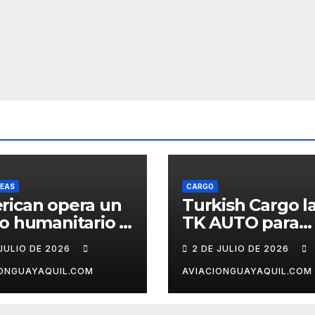
NEAS
CARGO
rican opera un
Turkish Cargo l
o humanitario a
TK AUTO para
cas tras el
logística automo
 JULIO DE 2026
2 DE JULIO DE 2026
remoto en
ezuela
IONGUAYAQUIL.COM
AVIACIONGUAYAQUIL.COM