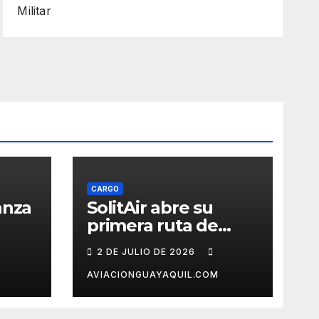
Militar
CARGO
anza
SolitAir abre su
primera ruta de
triz
carga a la Unión
2 DE JULIO DE 2026
Europea
AVIACIONGUAYAQUIL.COM