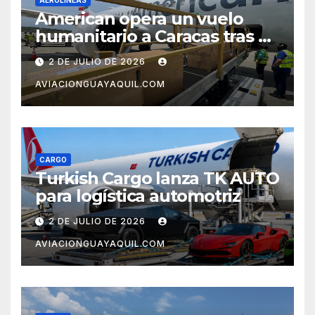
AEROLÍNEAS
American opera un vuelo
humanitario a Caracas tras el
terremoto en Venezuela
2 DE JULIO DE 2026
AVIACIONGUAYAQUIL.COM
CARGO
Turkish Cargo lanza TK AUTO
para logística automotriz
2 DE JULIO DE 2026
AVIACIONGUAYAQUIL.COM