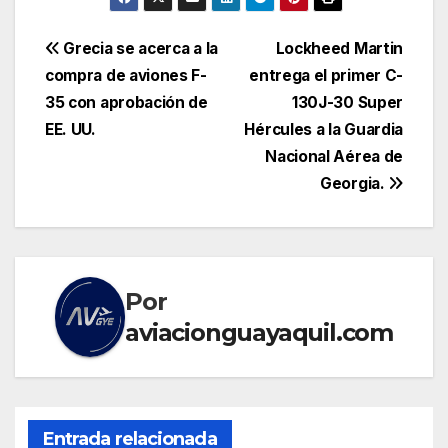
Navegación
Grecia se acerca a la
Lockheed Martin
compra de aviones F-
entrega el primer C-
de
35 con aprobación de
130J-30 Super
entradas
EE. UU.
Hércules a la Guardia
Nacional Aérea de
Georgia.
Por
aviacionguayaquil.com
Entrada relacionada