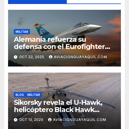
MILITAR
Alemania refuerza su
defensa con el Eurofighter
Tranche 5
OCT 22, 2025
AVIACIONGUAYAQUIL.COM
BLOG
MILITAR
Sikorsky revela el U-Hawk,
helicóptero Black Hawk
autónomo
OCT 13, 2025
AVIACIONGUAYAQUIL.COM