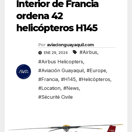
Interior de Francia
ordena 42
helicópteros H145
Por
aviacionguayaquil.com
#Airbus
,
ENE 29, 2024
#Airbus Helicopters
,
#Aviación Guayaquil
,
#Europe
,
#Francia
,
#H145
,
#Helicópteros
,
#Location
,
#News
,
#Sécurité Civile