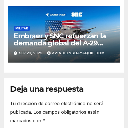
MILITAR
Embraer y SNC refuerzan la
demanda global del A-29
Super Tucano
SEP 23, 2025
AVIACIONGUAYAQUIL.COM
Deja una respuesta
Tu dirección de correo electrónico no será
publicada.
Los campos obligatorios están
marcados con
*