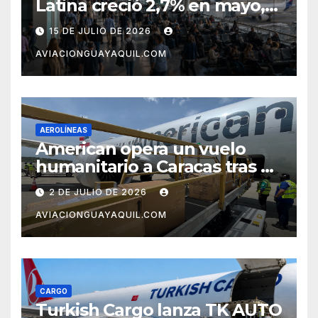
Latina creció 2,7% en mayo,
pero el mercado con EE.UU.
15 DE JULIO DE 2026
completa tres meses en
AVIACIONGUAYAQUIL.COM
caída
AEROLÍNEAS
American opera un vuelo
humanitario a Caracas tras el
terremoto en Venezuela
2 DE JULIO DE 2026
AVIACIONGUAYAQUIL.COM
CARGO
Turkish Cargo lanza TK AUTO