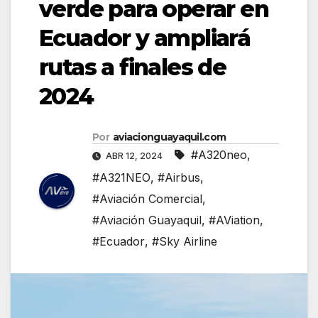
verde para operar en
Ecuador y ampliará
rutas a finales de
2024
Por
aviacionguayaquil.com
#A320neo
,
ABR 12, 2024
#A321NEO
,
#Airbus
,
#Aviación Comercial
,
#Aviación Guayaquil
,
#AViation
,
#Ecuador
,
#Sky Airline