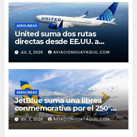
AEROLÍNEAS
United suma dos rutas
directas desde EE.UU. a
Cartagena
JUL 2, 2026
AVIACIONGUAYAQUIL.COM
AEROLÍNEAS
JetBlue suma una librea
conmemorativa por el 250°
aniversario de Estados Unidos
JUL 2, 2026
AVIACIONGUAYAQUIL.COM