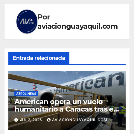
Por
aviacionguayaquil.com
Entrada relacionada
AEROLÍNEAS
American opera un vuelo
humanitario a Caracas tras el
terremoto en Venezuela
JUL 2, 2026
AVIACIONGUAYAQUIL.COM