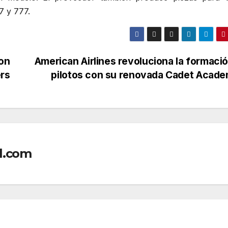
7 y 777.
con
American Airlines revoluciona la formaci
rs
pilotos con su renovada Cadet Acad
l.com