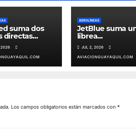
EAS
AEROLÍNEAS
ed suma dos
JetBlue suma u
s directas
librea
e EE.UU. a
conmemorativa 
 2026
JUL 2, 2026
tagena
el 250° aniversar
de Estados Unid
ONGUAYAQUIL.COM
AVIACIONGUAYAQUIL.COM
cada.
Los campos obligatorios están marcados con
*