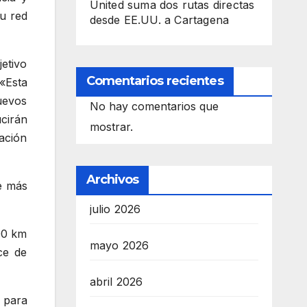
United suma dos rutas directas
su red
desde EE.UU. a Cartagena
etivo
Comentarios recientes
«Esta
uevos
No hay comentarios que
cirán
mostrar.
ación
Archivos
te más
julio 2026
00 km
mayo 2026
ce de
abril 2026
 para