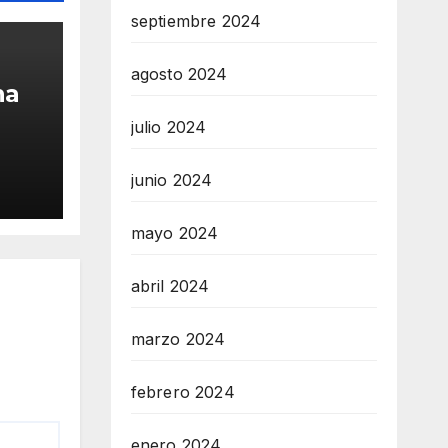
septiembre 2024
agosto 2024
na
julio 2024
por
io
junio 2024
os
mayo 2024
abril 2024
marzo 2024
febrero 2024
enero 2024