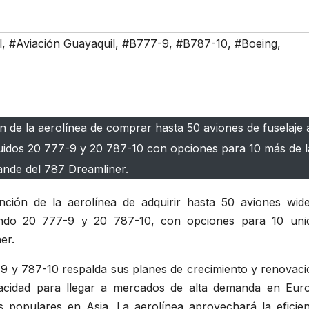
l
,
#Aviación Guayaquil
,
#B777-9
,
#B787-10
,
#Boeing
,
n de la aerolínea de comprar hasta 50 aviones de fuselaje
luidos 20 777-9 y 20 787-10 con opciones para 10 más de l
nde del 787 Dreamliner.
nción de la aerolínea de adquirir hasta 50 aviones wid
uyendo 20 777-9 y 20 787-10, con opciones para 10 uni
er.
-9 y 787-10 respalda sus planes de crecimiento y renovaci
pacidad para llegar a mercados de alta demanda en Eur
 populares en Asia. La aerolínea aprovechará la eficien