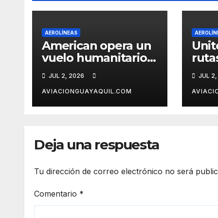
AEROLÍNEAS
AEROLÍN
American opera un
Unit
vuelo humanitario a
ruta
Caracas tras el
desd
JUL 2, 2026
JUL 2,
terremoto en
Car
Venezuela
AVIACIONGUAYAQUIL.COM
AVIACI
Deja una respuesta
Tu dirección de correo electrónico no será publi
Comentario
*