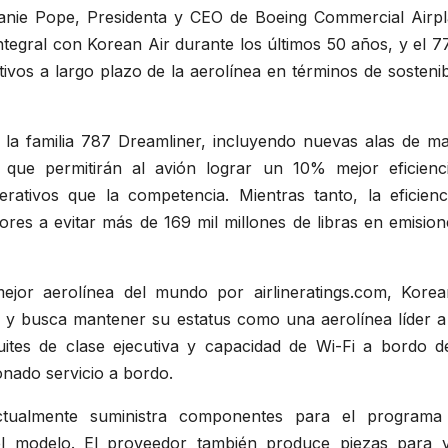
hanie Pope, Presidenta y CEO de Boeing Commercial Airpl
tegral con Korean Air durante los últimos 50 años, y el 7
vos a largo plazo de la aerolínea en términos de sostenib
la familia 787 Dreamliner, incluyendo nuevas alas de mat
ue permitirán al avión lograr un 10% mejor eficienc
ativos que la competencia. Mientras tanto, la eficienc
res a evitar más de 169 mil millones de libras en emision
ejor aerolínea del mundo por airlineratings.com, Korea
s y busca mantener su estatus como una aerolínea líder a 
ites de clase ejecutiva y capacidad de Wi-Fi a bordo d
nado servicio a bordo.
ctualmente suministra componentes para el programa
del modelo. El proveedor también produce piezas para v