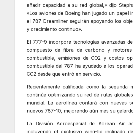
añadir capacidad a su red global,» dijo Step
«Los aviones de Boeing han jugado un papel in
el 787 Dreamliner seguirán apoyando los objeti
y crecimiento continuo».
El 777-9 incorpora tecnologías avanzadas de 
compuesto de fibra de carbono y motores q
combustible, emisiones de CO2 y costos oper
combustible del 787 ha ayudado a los operado
CO2 desde que entró en servicio.
Recientemente calificada como la segunda m
continúa optimizando su red de rutas globale
mundial. La aerolínea contará con nuevas su
nuevos 787-10, mejorando aún más su galardo
La División Aeroespacial de Korean Air a
incluyendo el exclusivo wing-tip inclinado 