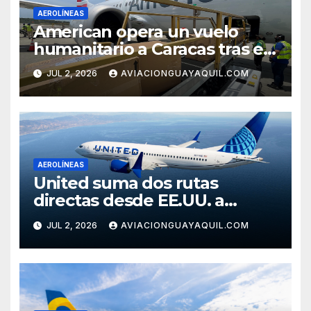
AEROLÍNEAS
American opera un vuelo
humanitario a Caracas tras el
terremoto en Venezuela
JUL 2, 2026
AVIACIONGUAYAQUIL.COM
AEROLÍNEAS
United suma dos rutas
directas desde EE.UU. a
Cartagena
JUL 2, 2026
AVIACIONGUAYAQUIL.COM