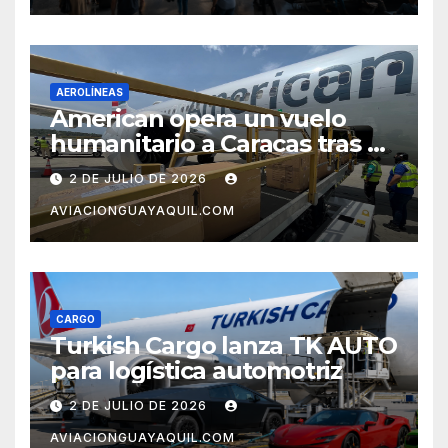
AEROLÍNEAS
American opera un vuelo
humanitario a Caracas tras el
terremoto en Venezuela
2 DE JULIO DE 2026
AVIACIONGUAYAQUIL.COM
CARGO
Turkish Cargo lanza TK AUTO
para logística automotriz
2 DE JULIO DE 2026
AVIACIONGUAYAQUIL.COM