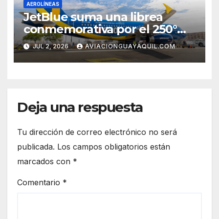
AEROLÍNEAS
JetBlue suma una librea
conmemorativa por el 250°
aniversario de Estados Unidos
JUL 2, 2026
AVIACIONGUAYAQUIL.COM
Deja una respuesta
Tu dirección de correo electrónico no será
publicada.
Los campos obligatorios están
marcados con
*
Comentario
*