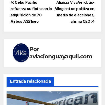
Navegación
Cebu Pacific
Alianza VivaAerobus-
refuerza su flota con la
Allegiant se politiza en
de
adquisición de 70
medio de elecciones,
entradas
Airbus A321neo
afirma CEO
Por
aviacionguayaquil.com
Entrada relacionada