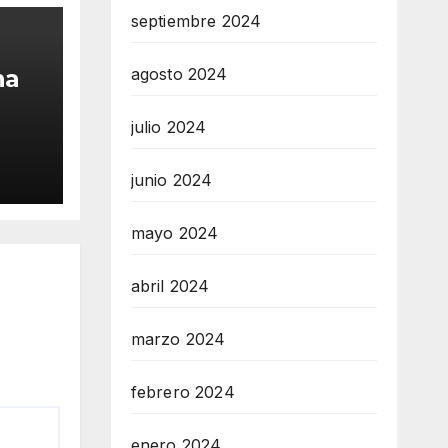
septiembre 2024
na
agosto 2024
por
julio 2024
io
os
junio 2024
mayo 2024
abril 2024
marzo 2024
febrero 2024
enero 2024