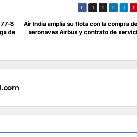
777-8
Air India amplía su flota con la compra d
rga de
aeronaves Airbus y contrato de servic
l.com