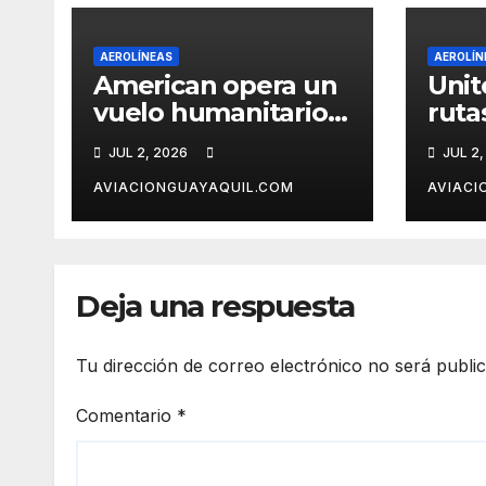
AEROLÍNEAS
AEROLÍN
American opera un
Unit
vuelo humanitario a
ruta
Caracas tras el
desd
JUL 2, 2026
JUL 2,
terremoto en
Car
Venezuela
AVIACIONGUAYAQUIL.COM
AVIACI
Deja una respuesta
Tu dirección de correo electrónico no será publi
Comentario
*