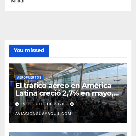
Militar
You missed
AEROPUERTOS
El tráfico aéreo en América
Latina creció 2,7% en mayo,
pero el mercado con EE.UU.
15 DE JULIO DE 2026
completa tres meses en
AVIACIONGUAYAQUIL.COM
caída