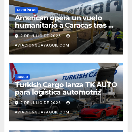
AEROLÍNEAS
American opera un vuelo
humanitario a Caracas tras el
terremoto en Venezuela
2 DE JULIO DE 2026
AVIACIONGUAYAQUIL.COM
CARGO
Turkish Cargo lanza TK AUTO
para logística automotriz
2 DE JULIO DE 2026
AVIACIONGUAYAQUIL.COM