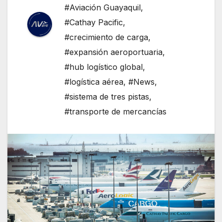
#Aviación Guayaquil
,
#Cathay Pacific
,
#crecimiento de carga
,
#expansión aeroportuaria
,
#hub logístico global
,
#logística aérea
,
#News
,
#sistema de tres pistas
,
#transporte de mercancías