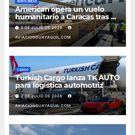
AEROLÍNEAS
American opera un vuelo
humanitario a Caracas tras el
terremoto en Venezuela
2 DE JULIO DE 2026
AVIACIONGUAYAQUIL.COM
CARGO
Turkish Cargo lanza TK AUTO
para logística automotriz
2 DE JULIO DE 2026
AVIACIONGUAYAQUIL.COM