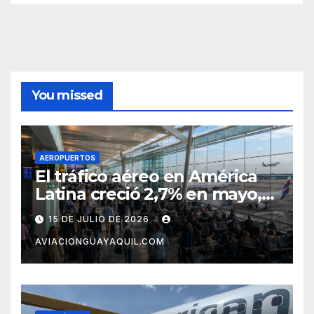
You missed
AEROPUERTOS
El tráfico aéreo en América
Latina creció 2,7% en mayo,
pero el mercado con EE.UU.
15 DE JULIO DE 2026
completa tres meses en
AVIACIONGUAYAQUIL.COM
caída