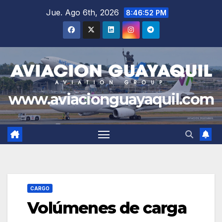
Saltar
Jue. Ago 6th, 2026
8:46:53 PM
al
contenido
www.aviacionguayaquil.com
CARGO
Volúmenes de carga