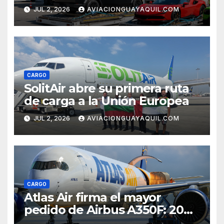
JUL 2, 2026
AVIACIONGUAYAQUIL.COM
CARGO
SolitAir abre su primera ruta
de carga a la Unión Europea
JUL 2, 2026
AVIACIONGUAYAQUIL.COM
CARGO
Atlas Air firma el mayor
pedido de Airbus A350F: 20
cargueros de última