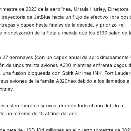
trimestre de 2023 de la aerolínea, Ursula Hurley, Directora
trayectoria de JetBlue hacia un flujo de efectivo libre posit
regas y capex hasta finales de la década, y prioriza «el
monetización de la flota a medida que los E190 salen de l
l de 27 aeronaves (con un capex anual de aproximadament
ción de unos treinta aviones A320 mientras enfrenta pagos 
o, una fusión bloqueada con Spirit Airlines (NK, Fort Lauder
e sus aviones de la familia A320neo debido a los llamados a
itney.
s estén fuera de servicio durante todo el año debido a
 un máximo de 15 al final del año.
ida neta de USD 104 millones en el cuarto trimestre de 202