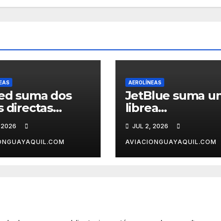
EAS
AEROLÍNEAS
ed suma dos
JetBlue suma u
s directas
librea
e EE.UU. a
conmemorativa 
 2026
JUL 2, 2026
tagena
el 250° aniversar
de Estados Unid
ONGUAYAQUIL.COM
AVIACIONGUAYAQUIL.COM