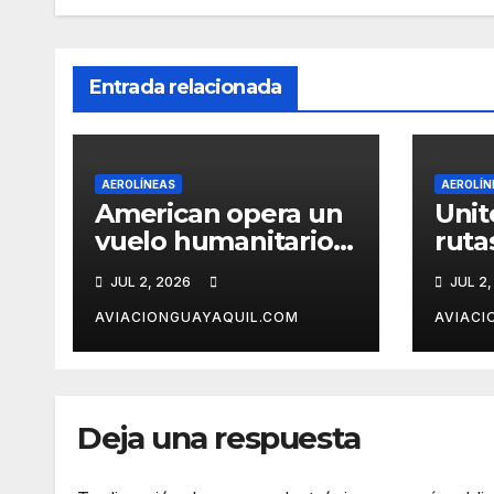
Entrada relacionada
AEROLÍNEAS
AEROLÍN
American opera un
Unit
vuelo humanitario a
ruta
Caracas tras el
desd
JUL 2, 2026
JUL 2,
terremoto en
Car
Venezuela
AVIACIONGUAYAQUIL.COM
AVIACI
Deja una respuesta