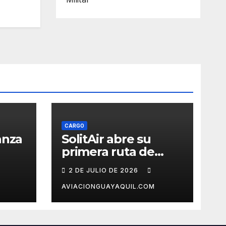
CARGO
anza
SolitAir abre su
primera ruta de
triz
carga a la Unión
2 DE JULIO DE 2026
Europea
AVIACIONGUAYAQUIL.COM