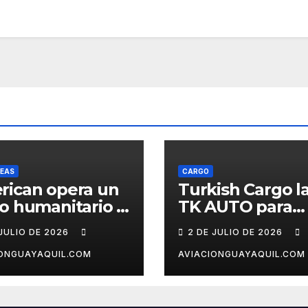
NEAS
CARGO
rican opera un
Turkish Cargo l
o humanitario a
TK AUTO para
cas tras el
logística automo
 JULIO DE 2026
2 DE JULIO DE 2026
remoto en
ezuela
IONGUAYAQUIL.COM
AVIACIONGUAYAQUIL.COM