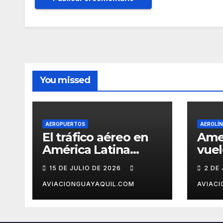
You missed
AEROPUERTOS
AEROLÍ
El tráfico aéreo en
Ame
América Latina
vuel
creció 2,7% en
Cara
15 DE JULIO DE 2026
2 DE
mayo, pero el
ter
mercado con EE.UU.
Ven
AVIACIONGUAYAQUIL.COM
AVIAC
completa tres
meses en caída