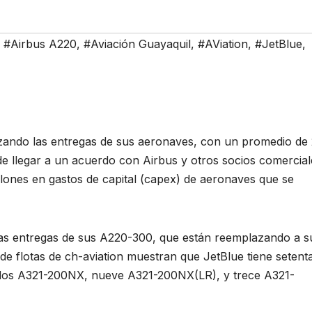
,
#Airbus A220
,
#Aviación Guayaquil
,
#AViation
,
#JetBlue
,
izando las entregas de sus aeronaves, con un promedio de
e llegar a un acuerdo con Airbus y otros socios comercial
lones en gastos de capital (capex) de aeronaves que se
 las entregas de sus A220-300, que están reemplazando a s
e flotas de ch-aviation muestran que JetBlue tiene setent
 dos A321-200NX, nueve A321-200NX(LR), y trece A321-