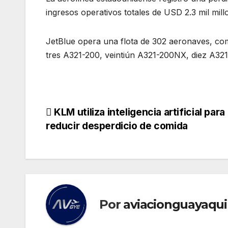
ingresos operativos totales de USD 2.3 mil mil
JetBlue opera una flota de 302 aeronaves, co
tres A321-200, veintiún A321-200NX, diez A32
Navegación
KLM utiliza inteligencia artificial para
reducir desperdicio de comida
de
entradas
Por
aviacionguayaqui