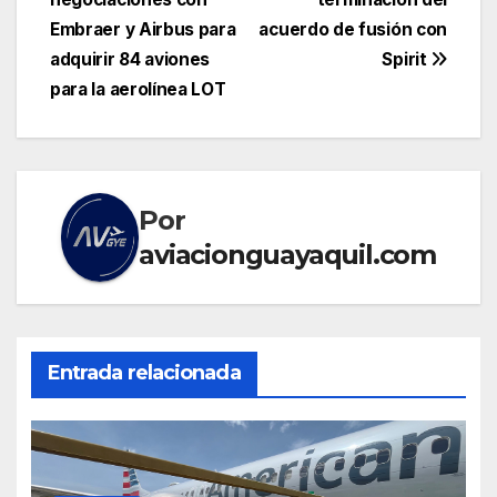
de
Embraer y Airbus para
acuerdo de fusión con
entradas
adquirir 84 aviones
Spirit
para la aerolínea LOT
Por
aviacionguayaquil.com
Entrada relacionada