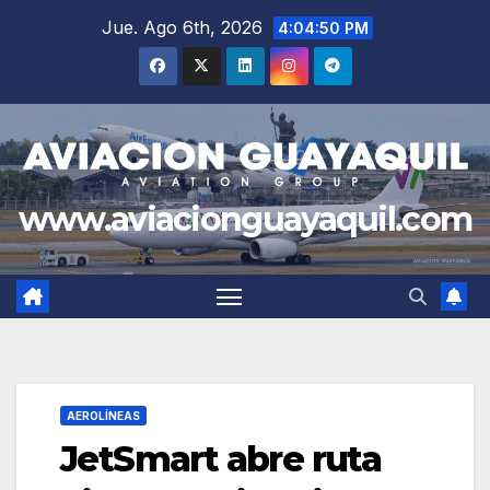
Saltar
Jue. Ago 6th, 2026
4:04:51 PM
al
contenido
www.aviacionguayaquil.com
AEROLÍNEAS
JetSmart abre ruta