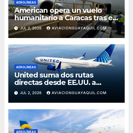
AEROLÍNEAS
American opera un vuelo
humanitario a Caracas tras el
terremoto en Venezuela
JUL 2, 2026
AVIACIONGUAYAQUIL.COM
AEROLÍNEAS
United suma dos rutas
directas desde EE.UU. a
Cartagena
JUL 2, 2026
AVIACIONGUAYAQUIL.COM
AEROLÍNEAS