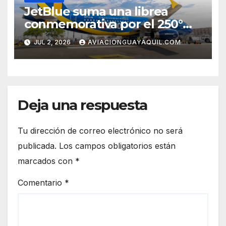
JetBlue suma una librea
conmemorativa por el 250°
aniversario de Estados Unidos
JUL 2, 2026
AVIACIONGUAYAQUIL.COM
Deja una respuesta
Tu dirección de correo electrónico no será
publicada.
Los campos obligatorios están
marcados con
*
Comentario
*