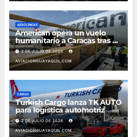
AEROLÍNEAS
American opera un vuelo
humanitario a Caracas tras el
terremoto en Venezuela
2 DE JULIO DE 2026
AVIACIONGUAYAQUIL.COM
CARGO
Turkish Cargo lanza TK AUTO
para logística automotriz
2 DE JULIO DE 2026
AVIACIONGUAYAQUIL.COM