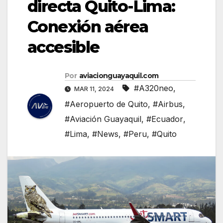
directa Quito-Lima:
Conexión aérea
accesible
Por
aviacionguayaquil.com
#A320neo
,
MAR 11, 2024
#Aeropuerto de Quito
,
#Airbus
,
#Aviación Guayaquil
,
#Ecuador
,
#Lima
,
#News
,
#Peru
,
#Quito