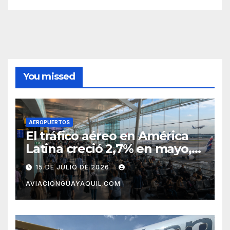
You missed
AEROPUERTOS
El tráfico aéreo en América
Latina creció 2,7% en mayo,
pero el mercado con EE.UU.
15 DE JULIO DE 2026
completa tres meses en
AVIACIONGUAYAQUIL.COM
caída