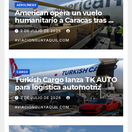
AEROLÍNEAS
American opera un vuelo
humanitario a Caracas tras el
terremoto en Venezuela
2 DE JULIO DE 2026
AVIACIONGUAYAQUIL.COM
CARGO
Turkish Cargo lanza TK AUTO
para logística automotriz
2 DE JULIO DE 2026
AVIACIONGUAYAQUIL.COM