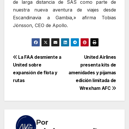
de larga distancia de SAS como parte de
nuestra nueva aventura de viajes desde
Escandinavia a Gambia,» afirma Tobias
Jönsson, CEO de Apollo.
Navegación
La FAA desmiente a
United Airlines
United sobre
presenta kits de
de
expansión de flota y
amenidades y pijamas
entradas
rutas
edición limitada de
Wrexham AFC
Por