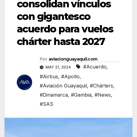
consolidan vínculos
con gigantesco
acuerdo para vuelos
chárter hasta 2027
Por
aviacionguayaquil.com
#Acuerdo
,
MAY 21, 2024
#Airbus
,
#Apollo
,
#Aviación Guayaquil
,
#Chárters
,
#Dinamarca
,
#Gambia
,
#News
,
#SAS