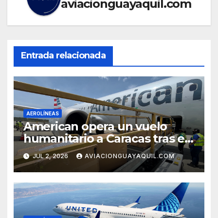
aviacionguayaquil.com
Entrada relacionada
AEROLÍNEAS
American opera un vuelo
humanitario a Caracas tras el
terremoto en Venezuela
JUL 2, 2026
AVIACIONGUAYAQUIL.COM