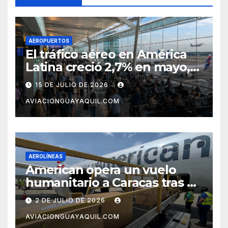
AEROPUERTOS
El tráfico aéreo en América
Latina creció 2,7% en mayo,
pero el mercado con EE.UU.
15 DE JULIO DE 2026
completa tres meses en
AVIACIONGUAYAQUIL.COM
caída
AEROLÍNEAS
American opera un vuelo
humanitario a Caracas tras el
terremoto en Venezuela
2 DE JULIO DE 2026
AVIACIONGUAYAQUIL.COM