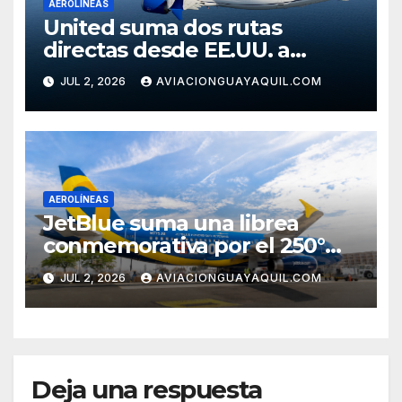
AEROLÍNEAS
United suma dos rutas
directas desde EE.UU. a
Cartagena
JUL 2, 2026
AVIACIONGUAYAQUIL.COM
AEROLÍNEAS
JetBlue suma una librea
conmemorativa por el 250°
aniversario de Estados Unidos
JUL 2, 2026
AVIACIONGUAYAQUIL.COM
Deja una respuesta