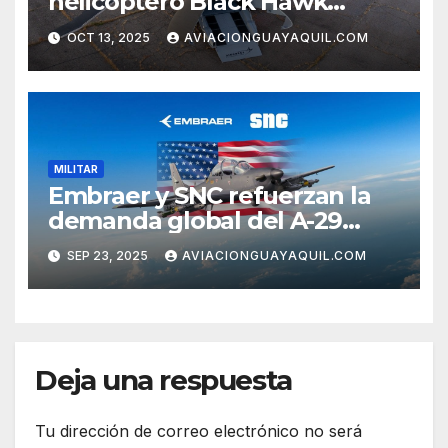
helicóptero Black Hawk
autónomo
OCT 13, 2025
AVIACIONGUAYAQUIL.COM
MILITAR
Embraer y SNC refuerzan la
demanda global del A-29
Super Tucano
SEP 23, 2025
AVIACIONGUAYAQUIL.COM
Deja una respuesta
Tu dirección de correo electrónico no será