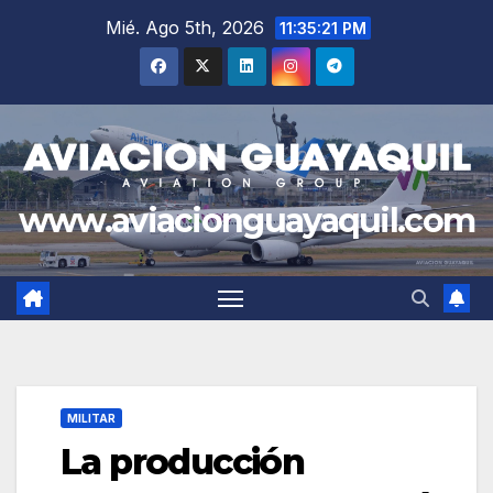
Saltar
Mié. Ago 5th, 2026
11:35:22 PM
al
contenido
www.aviacionguayaquil.com
MILITAR
La producción