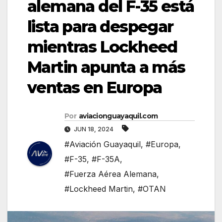
alemana del F-35 está
lista para despegar
mientras Lockheed
Martin apunta a más
ventas en Europa
Por
aviacionguayaquil.com
JUN 18, 2024
#Aviación Guayaquil
,
#Europa
,
#F-35
,
#F-35A
,
#Fuerza Aérea Alemana
,
#Lockheed Martin
,
#OTAN