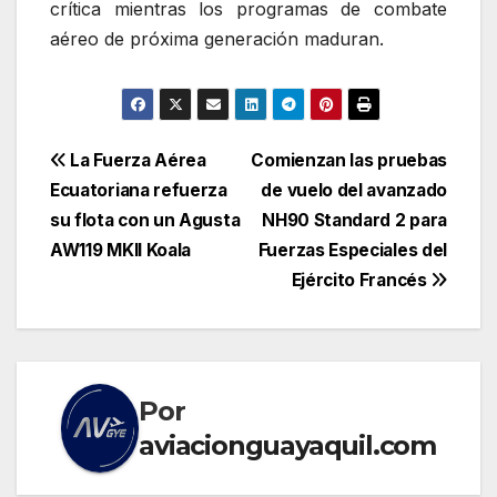
crítica mientras los programas de combate
aéreo de próxima generación maduran.
Navegación
La Fuerza Aérea
Comienzan las pruebas
Ecuatoriana refuerza
de vuelo del avanzado
de
su flota con un Agusta
NH90 Standard 2 para
entradas
AW119 MKII Koala
Fuerzas Especiales del
Ejército Francés
Por
aviacionguayaquil.com