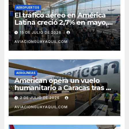
AEROPUERTOS
El tráfico aéreo en América
Latina creció 2,7% en mayo,
pero el mercado con EE.UU.
15 DE JULIO DE 2026
completa tres meses en
AVIACIONGUAYAQUIL.COM
caída
AEROLÍNEAS
American opera un vuelo
humanitario a Caracas tras el
terremoto en Venezuela
2 DE JULIO DE 2026
AVIACIONGUAYAQUIL.COM