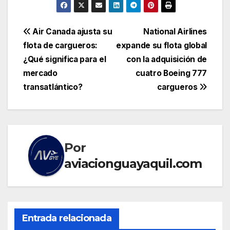
Navegación
Air Canada ajusta su
National Airlines
flota de cargueros:
expande su flota global
de
¿Qué significa para el
con la adquisición de
entradas
mercado
cuatro Boeing 777
transatlántico?
cargueros
Por
aviacionguayaquil.com
Entrada relacionada