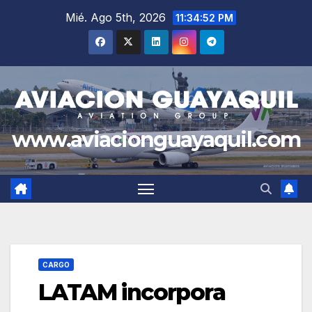
Saltar
Mié. Ago 5th, 2026
11:34:53 PM
al
contenido
www.aviacionguayaquil.com
CARGO
LATAM incorpora