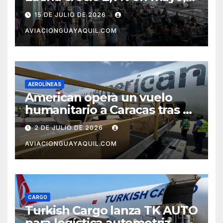
pero el mercado con EE.UU.
15 DE JULIO DE 2026
completa tres meses en
AVIACIONGUAYAQUIL.COM
caída
AEROLÍNEAS
American opera un vuelo
humanitario a Caracas tras el
terremoto en Venezuela
2 DE JULIO DE 2026
AVIACIONGUAYAQUIL.COM
CARGO
Turkish Cargo lanza TK AUTO
para logística automotriz