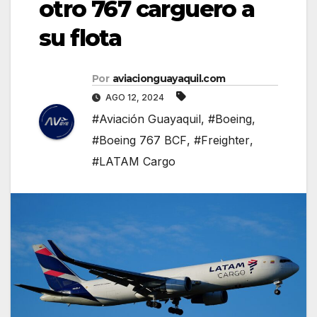
otro 767 carguero a
su flota
Por
aviacionguayaquil.com
AGO 12, 2024
#Aviación Guayaquil
,
#Boeing
,
#Boeing 767 BCF
,
#Freighter
,
#LATAM Cargo