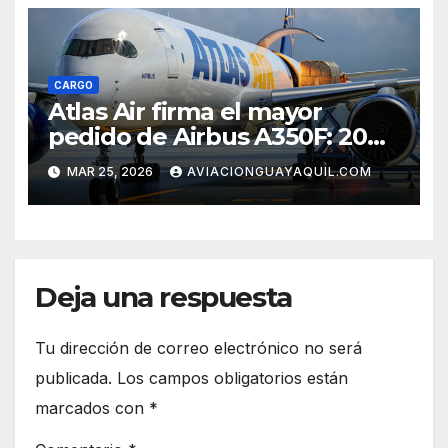
CARGO
Atlas Air firma el mayor
pedido de Airbus A350F: 20
cargueros de última
MAR 25, 2026
AVIACIONGUAYAQUIL.COM
generación
Deja una respuesta
Tu dirección de correo electrónico no será
publicada.
Los campos obligatorios están
marcados con
*