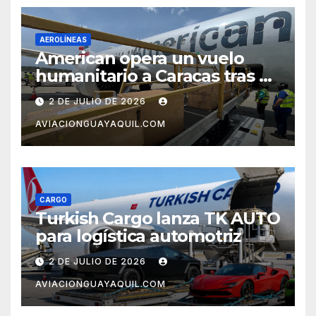
AEROLÍNEAS
American opera un vuelo
humanitario a Caracas tras el
terremoto en Venezuela
2 DE JULIO DE 2026
AVIACIONGUAYAQUIL.COM
CARGO
Turkish Cargo lanza TK AUTO
para logística automotriz
2 DE JULIO DE 2026
AVIACIONGUAYAQUIL.COM