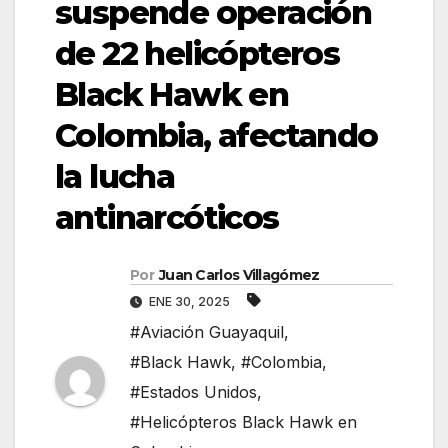
suspende operación
de 22 helicópteros
Black Hawk en
Colombia, afectando
la lucha
antinarcóticos
Por
Juan Carlos Villagómez
ENE 30, 2025
#Aviación Guayaquil
,
#Black Hawk
,
#Colombia
,
#Estados Unidos
,
#Helicópteros Black Hawk en