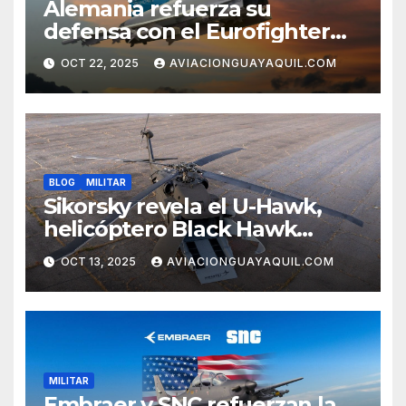
Alemania refuerza su
defensa con el Eurofighter
Tranche 5
OCT 22, 2025
AVIACIONGUAYAQUIL.COM
BLOG
MILITAR
Sikorsky revela el U-Hawk,
helicóptero Black Hawk
autónomo
OCT 13, 2025
AVIACIONGUAYAQUIL.COM
MILITAR
Embraer y SNC refuerzan la