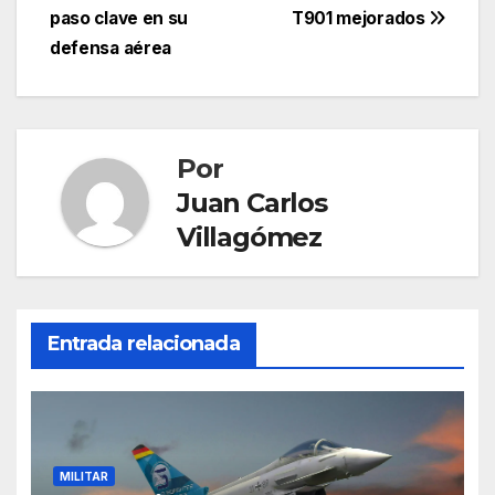
entradas
paso clave en su
T901 mejorados
defensa aérea
Por
Juan Carlos
Villagómez
Entrada relacionada
MILITAR