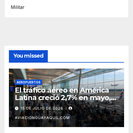
Militar
You missed
AEROPUERTOS
El tráfico aéreo en América
Latina creció 2,7% en mayo,
pero el mercado con EE.UU.
15 DE JULIO DE 2026
completa tres meses en
AVIACIONGUAYAQUIL.COM
caída