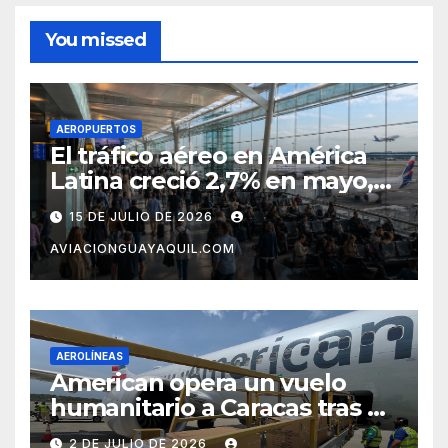
You missed
AEROPUERTOS
El tráfico aéreo en América
Latina creció 2,7% en mayo,
pero el mercado con EE.UU.
15 DE JULIO DE 2026
completa tres meses en
AVIACIONGUAYAQUIL.COM
caída
AEROLÍNEAS
American opera un vuelo
humanitario a Caracas tras el
terremoto en Venezuela
2 DE JULIO DE 2026