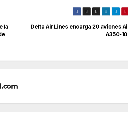
e la
Delta Air Lines encarga 20 aviones A
 de
A350-1
l.com