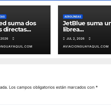
EAS
AEROLÍNEAS
ed suma dos
JetBlue suma u
s directas
librea
e EE.UU. a
conmemorativa 
 2026
JUL 2, 2026
tagena
el 250° aniversar
de Estados Unid
ONGUAYAQUIL.COM
AVIACIONGUAYAQUIL.COM
cada.
Los campos obligatorios están marcados con
*