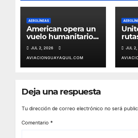
AEROLÍNEAS
AEROLÍN
American opera un
Unit
vuelo humanitario a
ruta
Caracas tras el
desd
JUL 2, 2026
JUL 2,
terremoto en
Car
Venezuela
AVIACIONGUAYAQUIL.COM
AVIACI
Deja una respuesta
Tu dirección de correo electrónico no será publi
Comentario
*