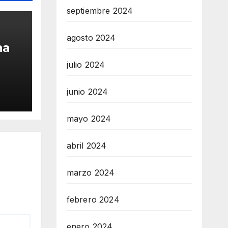
septiembre 2024
agosto 2024
na
julio 2024
por
io
junio 2024
os
mayo 2024
abril 2024
marzo 2024
febrero 2024
enero 2024