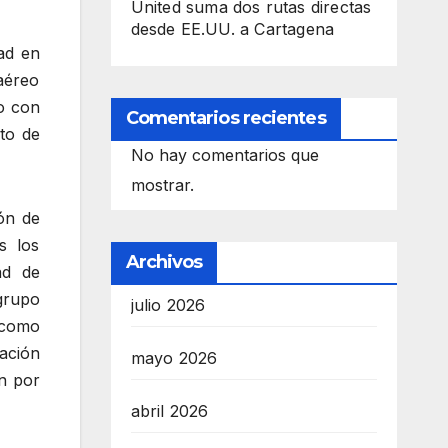
United suma dos rutas directas
desde EE.UU. a Cartagena
ad en
aéreo
o con
Comentarios recientes
to de
No hay comentarios que
mostrar.
ón de
s los
Archivos
ad de
 grupo
julio 2026
 como
tación
mayo 2026
n por
abril 2026