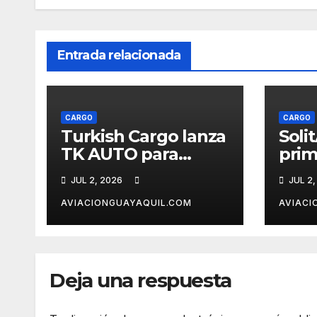
Entrada relacionada
CARGO
CARGO
Turkish Cargo lanza
Soli
TK AUTO para
prim
logística automotriz
carg
JUL 2, 2026
JUL 2,
Eur
AVIACIONGUAYAQUIL.COM
AVIACI
Deja una respuesta