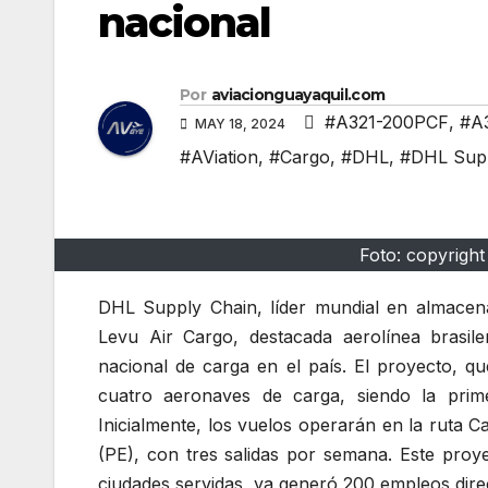
nacional
Por
aviacionguayaquil.com
#A321-200PCF
,
#A
MAY 18, 2024
#AViation
,
#Cargo
,
#DHL
,
#DHL Supp
Foto: copyrigh
DHL Supply Chain, líder mundial en almacena
Levu Air Cargo, destacada aerolínea brasil
nacional de carga en el país. El proyecto, q
cuatro aeronaves de carga, siendo la prim
Inicialmente, los vuelos operarán en la ruta 
(PE), con tres salidas por semana. Este proy
ciudades servidas, ya generó 200 empleos dire