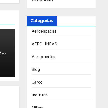
Categorías
Aeroespacial
AEROLÍNEAS
e
Aeropuertos
tima
Blog
Cargo
Industria
Militar