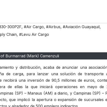
330-300P2F
,
#Air Cargo
,
#Airbus
,
#Aviación Guayaquil
,
ly Chain
,
#Levu Air Cargo
t of Burmarrad (Mark) Camenzuli
miento y distribución, acaba de anunciar una asociació
eña de carga, para lanzar una solución de transporte 
ue recibirá una inversión de 90,5 millones de euros, cont
era de ellas la que iniciará operaciones en mayo de 
Campinas (SP) – Manaus (AM) a diario, y Campinas (SP) – R
ecto, que implicó la apertura o expansión de sucursales e
ctos y alrededor de 500 empleos indirectos.