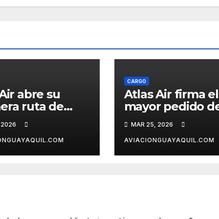
CARGO
tAir abre su
Atlas Air firma el
era ruta de
mayor pedido d
a a la Unión
Airbus A350F: 20
 2026
MAR 25, 2026
opea
cargueros de úl
generación
ONGUAYAQUIL.COM
AVIACIONGUAYAQUIL.COM