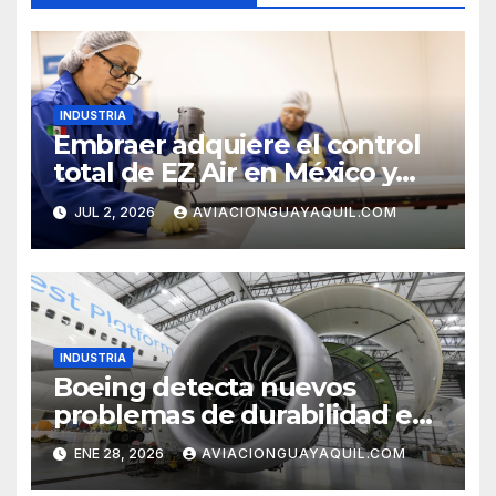
INDUSTRIA
Embraer adquiere el control
total de EZ Air en México y
refuerza su cadena de
JUL 2, 2026
AVIACIONGUAYAQUIL.COM
suministro
INDUSTRIA
Boeing detecta nuevos
problemas de durabilidad en
los motores del 777-9
ENE 28, 2026
AVIACIONGUAYAQUIL.COM