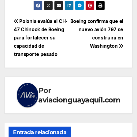
Navegación
Polonia evalúa el CH-
Boeing confirma que el
47 Chinook de Boeing
nuevo avión 797 se
de
para fortalecer su
construirá en
entradas
capacidad de
Washington
transporte pesado
Por
aviacionguayaquil.com
Entrada relacionada