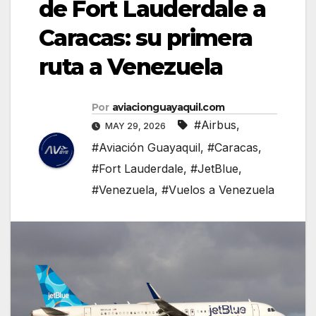
de Fort Lauderdale a
Caracas: su primera
ruta a Venezuela
Por
aviacionguayaquil.com
#Airbus
,
MAY 29, 2026
#Aviación Guayaquil
,
#Caracas
,
#Fort Lauderdale
,
#JetBlue
,
#Venezuela
,
#Vuelos a Venezuela