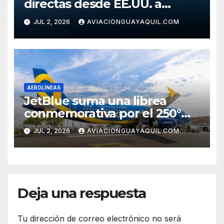
directas desde EE.UU. a
Cartagena
JUL 2, 2026
AVIACIONGUAYAQUIL.COM
AEROLÍNEAS
JetBlue suma una librea
conmemorativa por el 250°
aniversario de Estados Unidos
JUL 2, 2026
AVIACIONGUAYAQUIL.COM
Deja una respuesta
Tu dirección de correo electrónico no será