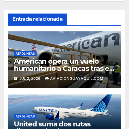
Entrada relacionada
AEROLÍNEAS
American opera un vuelo
humanitario a Caracas tras el
terremoto en Venezuela
JUL 2, 2026
AVIACIONGUAYAQUIL.COM
AEROLÍNEAS
United suma dos rutas