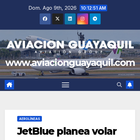
Saltar
Dom. Ago 9th, 2026
10:12:52 AM
al
contenido
www.aviacionguayaquil.com
AEROLÍNEAS
JetBlue planea volar