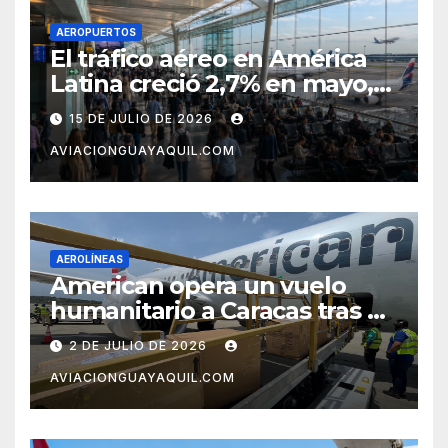
AEROPUERTOS
El tráfico aéreo en América
Latina creció 2,7% en mayo,
pero el mercado con EE.UU.
15 DE JULIO DE 2026
completa tres meses en
AVIACIONGUAYAQUIL.COM
caída
AEROLÍNEAS
American opera un vuelo
humanitario a Caracas tras el
terremoto en Venezuela
2 DE JULIO DE 2026
AVIACIONGUAYAQUIL.COM