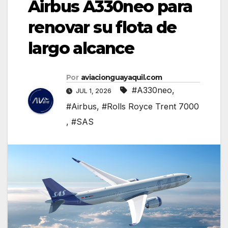
Airbus A330neo para
renovar su flota de
largo alcance
Por
aviacionguayaquil.com
#A330neo
,
JUL 1, 2026
#Airbus
,
#Rolls Royce Trent 7000
,
#SAS