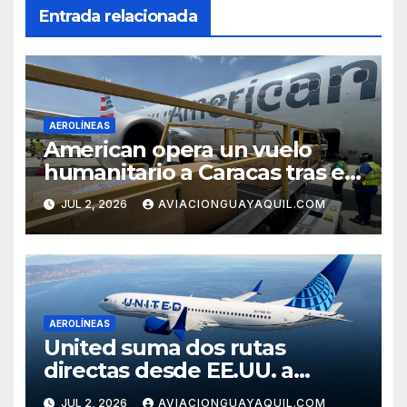
Entrada relacionada
AEROLÍNEAS
American opera un vuelo
humanitario a Caracas tras el
terremoto en Venezuela
JUL 2, 2026
AVIACIONGUAYAQUIL.COM
AEROLÍNEAS
United suma dos rutas
directas desde EE.UU. a
Cartagena
JUL 2, 2026
AVIACIONGUAYAQUIL.COM