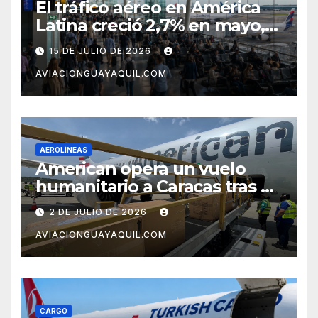
El tráfico aéreo en América
Latina creció 2,7% en mayo,
pero el mercado con EE.UU.
15 DE JULIO DE 2026
completa tres meses en
AVIACIONGUAYAQUIL.COM
caída
AEROLÍNEAS
American opera un vuelo
humanitario a Caracas tras el
terremoto en Venezuela
2 DE JULIO DE 2026
AVIACIONGUAYAQUIL.COM
CARGO