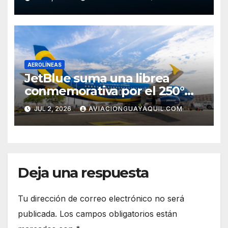
AEROLÍNEAS
JetBlue suma una librea
conmemorativa por el 250°
aniversario de Estados Unidos
JUL 2, 2026
AVIACIONGUAYAQUIL.COM
Deja una respuesta
Tu dirección de correo electrónico no será
publicada.
Los campos obligatorios están