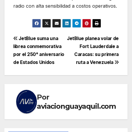
radio con alta sensibilidad a costos operativos.
Navegación
JetBlue suma una
JetBlue planea volar de
librea conmemorativa
Fort Lauderdale a
de
por el 250° aniversario
Caracas: su primera
entradas
de Estados Unidos
ruta a Venezuela
Por
aviacionguayaquil.com