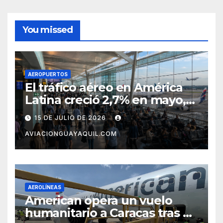
You missed
AEROPUERTOS
El tráfico aéreo en América
Latina creció 2,7% en mayo,
pero el mercado con EE.UU.
15 DE JULIO DE 2026
completa tres meses en
AVIACIONGUAYAQUIL.COM
caída
AEROLÍNEAS
American opera un vuelo
humanitario a Caracas tras el