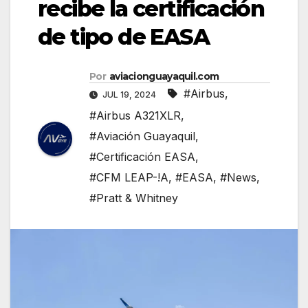
recibe la certificación
de tipo de EASA
Por
aviacionguayaquil.com
#Airbus
,
JUL 19, 2024
#Airbus A321XLR
,
#Aviación Guayaquil
,
#Certificación EASA
,
#CFM LEAP-!A
,
#EASA
,
#News
,
#Pratt & Whitney