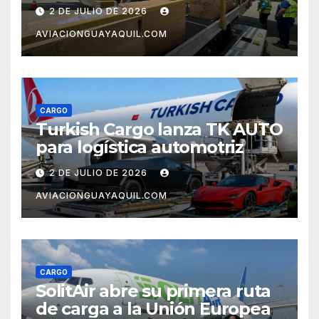
terremoto en Venezuela
2 DE JULIO DE 2026
AVIACIONGUAYAQUIL.COM
CARGO
Turkish Cargo lanza TK AUTO
para logística automotriz
2 DE JULIO DE 2026
AVIACIONGUAYAQUIL.COM
CARGO
SolitAir abre su primera ruta
de carga a la Unión Europea