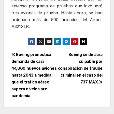
extenso programa de pruebas que involucró
tres aviones de prueba. Hasta ahora, se han
ordenado más de 500 unidades del Airbus
A321XLR.
Navegación
Boeing pronostica
Boeing se declara
demanda de casi
culpable por
de
44,000 nuevos aviones
conspiración de fraude
entradas
hasta 2043 a medida
criminal en el caso del
que el tráfico aéreo
737 MAX
supera niveles pre-
pandemia