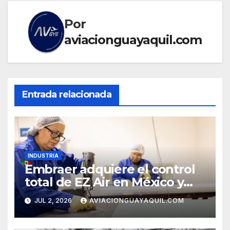
Por
aviacionguayaquil.com
Entrada relacionada
INDUSTRIA
Embraer adquiere el control
total de EZ Air en México y
refuerza su cadena de
JUL 2, 2026
AVIACIONGUAYAQUIL.COM
suministro