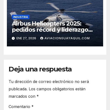
INDUSTRIA
Airbus Helicopters 2025:
pedidos récord y liderazgo
sostenido
ENE 27, 2026
AVIACIONGUAYAQUIL.COM
Deja una respuesta
Tu dirección de correo electrónico no será
publicada.
Los campos obligatorios están
marcados con
*
Comentario
*