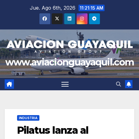
Saltar
Jue. Ago 6th, 2026
11:21:17 AM
al
contenido
www.aviacionguayaquil.com
INDUSTRIA
Pilatus lanza al