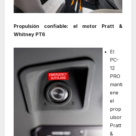
Propulsión confiable: el motor Pratt &
Whitney PT6
El
PC-
12
PRO
manti
ene
el
prop
ulsor
Pratt
&