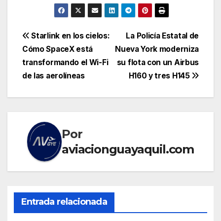
Navegación
Starlink en los cielos:
La Policía Estatal de
Cómo SpaceX está
Nueva York moderniza
de
transformando el Wi-Fi
su flota con un Airbus
entradas
de las aerolíneas
H160 y tres H145
Por
aviacionguayaquil.com
Entrada relacionada