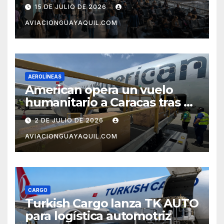
pero el mercado con EE.UU.
15 DE JULIO DE 2026
completa tres meses en
AVIACIONGUAYAQUIL.COM
caída
AEROLÍNEAS
American opera un vuelo
humanitario a Caracas tras el
terremoto en Venezuela
2 DE JULIO DE 2026
AVIACIONGUAYAQUIL.COM
CARGO
Turkish Cargo lanza TK AUTO
para logística automotriz